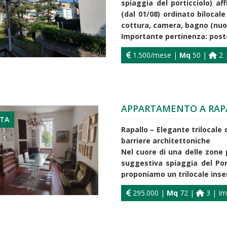
spiaggia del porticciolo) a
(dal 01/08) ordinato biloc
cottura, camera, bagno (nuov
Importante pertinenza: posto 
1.500/mese |
Mq
50 |
2 |
APPARTAMENTO A RAP
ITA
Rapallo – Elegante trilocale
barriere architettoniche
Nel cuore di una delle zone 
suggestiva spiaggia del Por
proponiamo un trilocale inseri
295.000 |
Mq
72 |
3 | Im