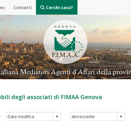
ws
Contatti
Cerchi casa?
taliana Mediatori Agenti d'Affari della provi
ili degli associati di FIMAA Genova
A