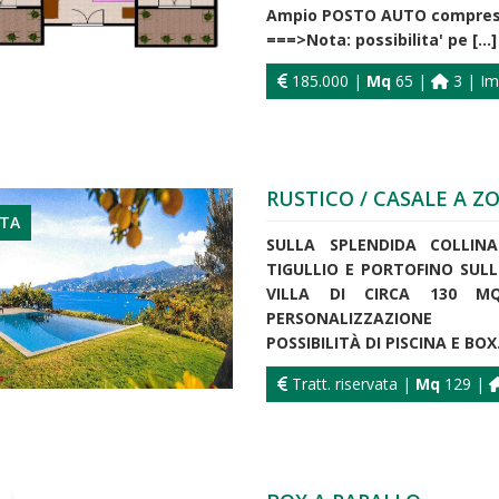
Ampio POSTO AUTO compreso 
===>Nota: possibilita' pe [...]
185.000 |
Mq
65 |
3 | Im
RUSTICO / CASALE A Z
ITA
SULLA SPLENDIDA COLLIN
TIGULLIO E PORTOFINO SUL
VILLA DI CIRCA 130 MQ.
PERSONALIZZAZIONE
POSSIBILITÀ DI PISCINA E BOX
Tratt. riservata |
Mq
129 |