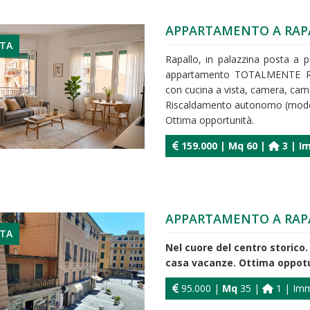
APPARTAMENTO A RAP
ITA
Rapallo, in palazzina posta a 
appartamento TOTALMENTE R
con cucina a vista, camera, cam
Riscaldamento autonomo (modes
Ottima opportunità.
159.000 |
Mq
60 |
3 | Im
APPARTAMENTO A RAP
ITA
Nel cuore del centro storic
casa vacanze. Ottima oppotu
95.000 |
Mq
35 |
1 | Immo