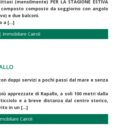
ffiittasi (mensilmente) PER LA STAGIONE ESTIVA
ale composto composto da soggiorno con angolo
o) e due balconi.
a [...]
 Immobiliare Cairoli
ALLO
 con doppi servizi a pochi passi dal mare e senza
più apprezzate di Rapallo, a soli 100 metri dalla
ticciolo e a breve distanza dal centro storico,
to in un [...]
mobiliare Cairoli