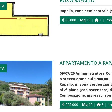
BOX A RAPALLO
ITA
Rapallo, zona semicentrale (
63.000 |
Mq
19 |
1 | Immo
APPARTAMENTO A RAP
ITA
09/07/26 Amministratore Con
a stecca erano sui 1.900,00.
Rapallo, in zona verdeggian
al 2° piano (con ascensore) d
Composizione: ingresso, sogg
225.000 |
Mq
65 |
3 | Im