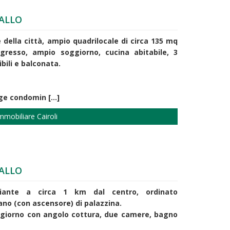
ALLO
e della città, ampio quadrilocale di circa 135 mq
ngresso, ampio soggiorno, cucina abitabile, 3
bili e balconata.
e condomin [...]
mmobiliare Cairoli
ALLO
giante a circa 1 km dal centro, ordinato
no (con ascensore) di palazzina.
ggiorno con angolo cottura, due camere, bagno