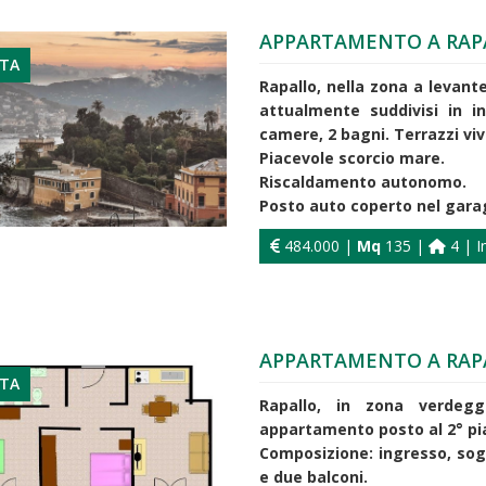
APPARTAMENTO A RAP
ITA
Rapallo, nella zona a levant
attualmente suddivisi in i
camere, 2 bagni. Terrazzi vivi
Piacevole scorcio mare.
Riscaldamento autonomo.
Posto auto coperto nel garag
484.000 |
Mq
135 |
4 | I
APPARTAMENTO A RAP
ITA
Rapallo, in zona verdeg
appartamento posto al 2° pia
Composizione: ingresso, so
e due balconi.