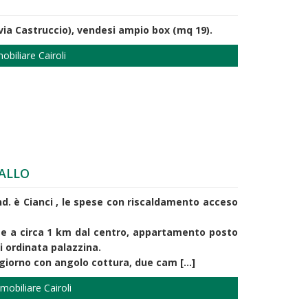
via Castruccio), vendesi ampio box (mq 19).
biliare Cairoli
ALLO
d. è Cianci , le spese con riscaldamento acceso
te a circa 1 km dal centro, appartamento posto
i ordinata palazzina.
iorno con angolo cottura, due cam [...]
mobiliare Cairoli